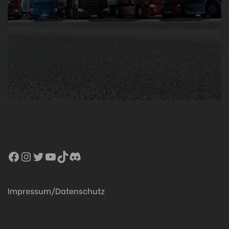
Facebook
Instagram
Twitter
YouTube
TikTok
Discord
Impressum/Datenschutz