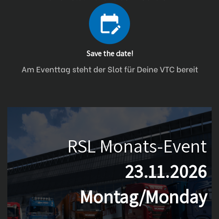
Save the date!
Am Eventtag steht der Slot für Deine VTC bereit
RSL Monats-Event
23.11.2026
Montag/Monday