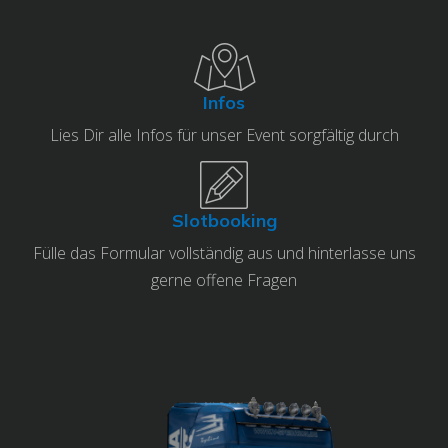
Infos
Lies Dir alle Infos für unser Event sorgfältig durch
Slotbooking
Fülle das Formular vollständig aus und hinterlasse uns
gerne offene Fragen