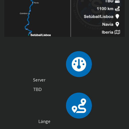
Server
TBD
Länge