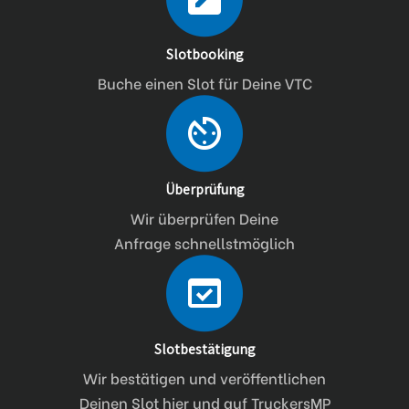
Slotbooking
Buche einen Slot für Deine VTC
Überprüfung
Wir überprüfen Deine
Anfrage schnellstmöglich
Slotbestätigung
Wir bestätigen und veröffentlichen
Deinen Slot hier und auf TruckersMP