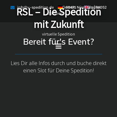
Skip
info@v-spedition.de
90471 Nürnberg | 96052
RSL – Die Spedition
German
English
to
Bamberg
content
mit Zukunft
virtuelle Spedition
Bereit für's Event?
Toggle
menu
Lies Dir alle Infos durch und buche direkt
einen Slot für Deine Spedition!