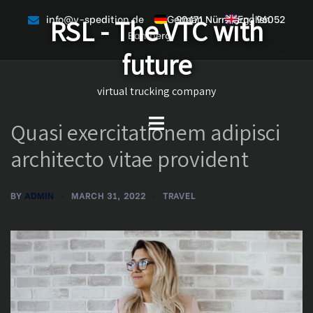
Skip
info@v-spedition.de
90471 Nürnberg | 96052
RSL - The VTC with
German
English
to
Bamberg
content
future
virtual trucking company
Toggle
Quasi exercitationem adipisci
menu
architecto vitae provident
BY
ADMIN
MARCH 31, 2022
TRAVEL